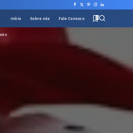
Início
Sobre nós
Fale Conosco
0
eito