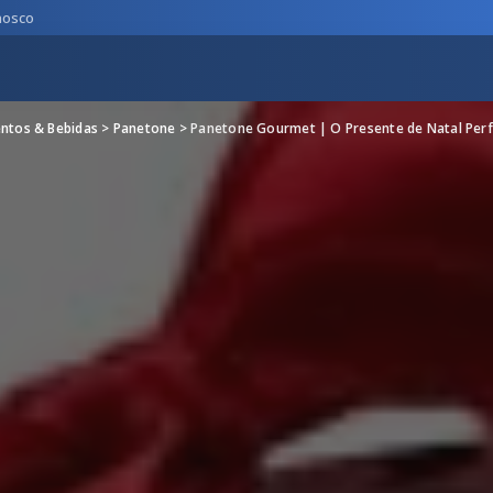
nosco
ntos & Bebidas
>
Panetone
>
Panetone Gourmet | O Presente de Natal Perf