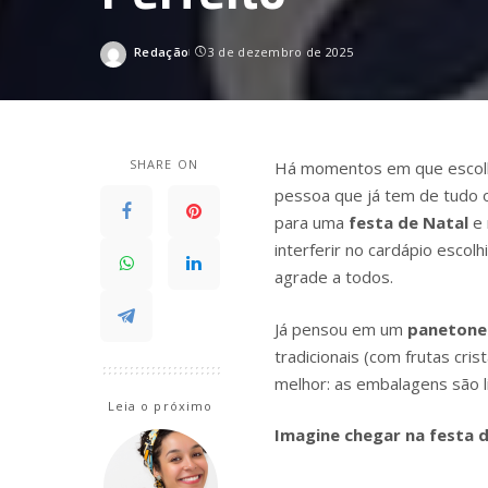
Redação
3 de dezembro de 2025
Posted
by
SHARE ON
Há momentos em que escolhe
pessoa que já tem de tudo o
para uma
festa de Natal
e
interferir no cardápio escol
agrade a todos.
Já pensou em um
panetone
tradicionais (com frutas cri
melhor: as embalagens são l
Leia o próximo
Imagine chegar na festa 