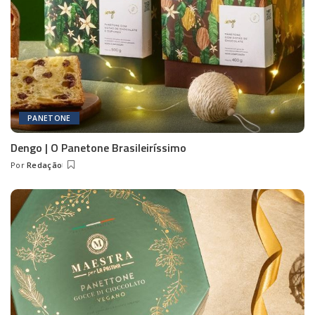
PANETONE
Dengo | O Panetone Brasileiríssimo
Por
Redação
Posted
by