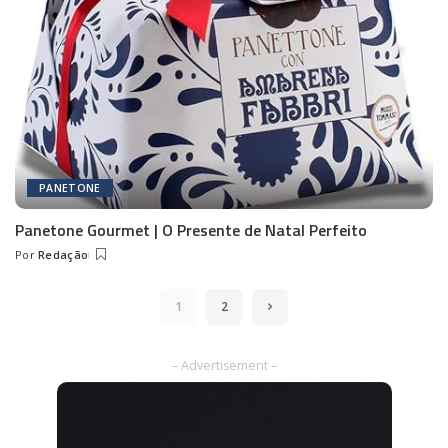
PANETONE
Panetone Gourmet | O Presente de Natal Perfeito
Por
Redação
Posted
by
1
2
– Advertisement –