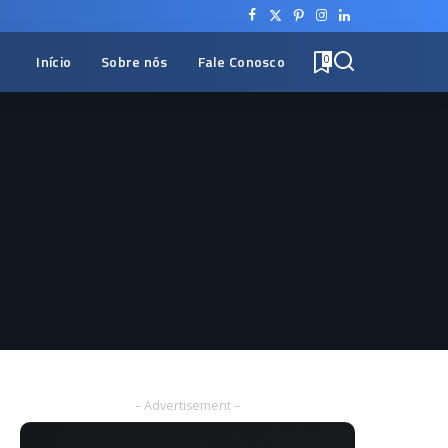
Início
Sobre nós
Fale Conosco
0
– Advertisement –