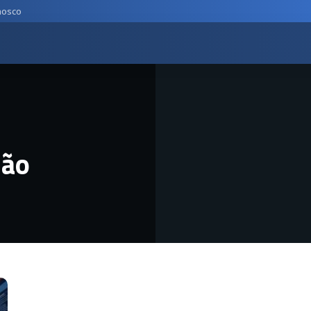
nosco
ção