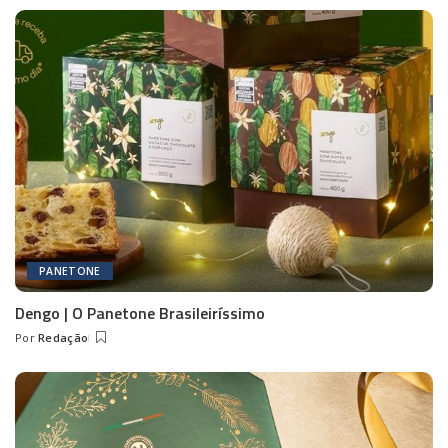
by
PANETONE
Dengo | O Panetone Brasileiríssimo
Por
Redação
Posted
by