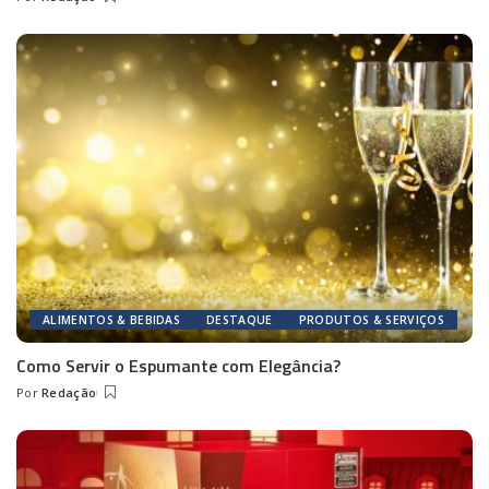
Posted
by
ALIMENTOS & BEBIDAS
DESTAQUE
PRODUTOS & SERVIÇOS
Como Servir o Espumante com Elegância?
Por
Redação
Posted
by