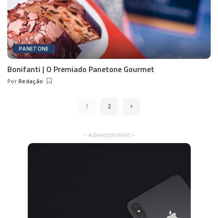
PANETONE
Bonifanti | O Premiado Panetone Gourmet
Por
Redação
Posted
by
1
2
– Advertisement –