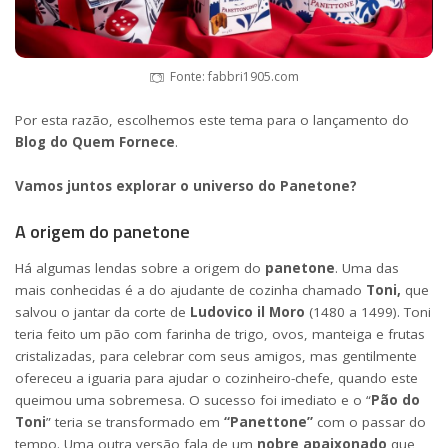
Fonte: fabbri1905.com
Por esta razão, escolhemos este tema para o lançamento do
Blog do Quem Fornece
.
Vamos juntos explorar o universo do Panetone?
A origem do panetone
Há algumas lendas sobre a origem do
panetone
. Uma das
mais conhecidas é a do ajudante de cozinha chamado
Toni,
que
salvou o jantar da corte de
Ludovico il Moro
(1480 a 1499). Toni
teria feito um pão com farinha de trigo, ovos, manteiga e frutas
cristalizadas, para celebrar com seus amigos, mas gentilmente
ofereceu a iguaria para ajudar o cozinheiro-chefe, quando este
queimou uma sobremesa. O sucesso foi imediato e o “
Pão do
Toni
” teria se transformado em
“Panettone”
com o passar do
tempo. Uma outra versão fala de um
nobre apaixonado
que