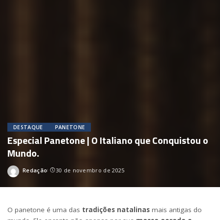
DESTAQUE
PANETONE
Especial Panetone | O Italiano que Conquistou o
Mundo.
Redação
30 de novembro de 2025
Posted
by
O panetone é uma das
tradições natalinas
mais antigas do