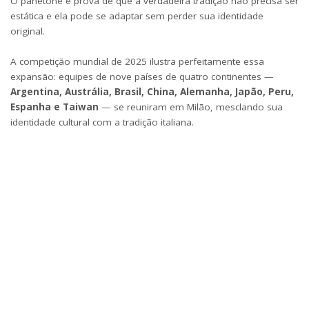
O panetone é prova de que a verdadeira tradição não precisa ser
estática e ela pode se adaptar sem perder sua identidade
original.
A competição mundial de 2025 ilustra perfeitamente essa
expansão: equipes de nove países de quatro continentes —
Argentina, Austrália, Brasil, China, Alemanha, Japão, Peru,
Espanha e Taiwan
— se reuniram em Milão, mesclando sua
identidade cultural com a tradição italiana.
O resultado desta simbiose cultural foi o surgimento de criações
regionais e exóticas, que só enriquecem sua longa história. Onde
quer que o panetone chegue, ele se mistura com os sabores
locais, gerando novas interpretações, que só enriquecem sua
história. Como esta delícia da
Dengo
, recheada com a nossa
brasileiríssima goiabada.