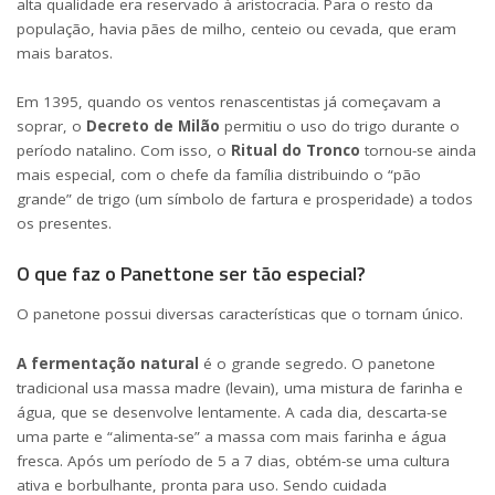
alta qualidade era reservado à aristocracia. Para o resto da
população, havia pães de milho, centeio ou cevada, que eram
mais baratos.
Em 1395, quando os ventos renascentistas já começavam a
soprar, o
Decreto de Milão
permitiu o uso do trigo durante o
período natalino. Com isso, o
Ritual do Tronco
tornou-se ainda
mais especial, com o chefe da família distribuindo o “pão
grande” de trigo (um símbolo de fartura e prosperidade) a todos
os presentes.
O que faz o Panettone ser tão especial?
O panetone possui diversas características que o tornam único.
A fermentação natural
é o grande segredo. O panetone
tradicional usa massa madre (levain), uma mistura de farinha e
água, que se desenvolve lentamente. A cada dia, descarta-se
uma parte e “alimenta-se” a massa com mais farinha e água
fresca. Após um período de 5 a 7 dias, obtém-se uma cultura
ativa e borbulhante, pronta para uso. Sendo cuidada