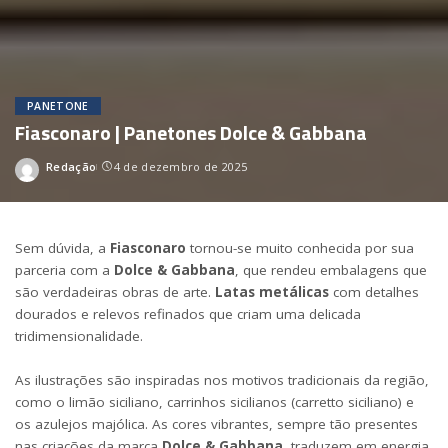
PANETONE
Fiasconaro | Panetones Dolce & Gabbana
Redação
4 de dezembro de 2025
Posted
by
Sem dúvida, a
Fiasconaro
tornou-se muito conhecida por sua
parceria com a
Dolce & Gabbana
, que rendeu embalagens que
são verdadeiras obras de arte.
Latas metálicas
com detalhes
dourados e relevos refinados que criam uma delicada
tridimensionalidade.
As ilustrações são inspiradas nos motivos tradicionais da região,
como o limão siciliano, carrinhos sicilianos (carretto siciliano) e
os azulejos majólica. As cores vibrantes, sempre tão presentes
nas criações da marca
Dolce & Gabbana
, traduzem em energia