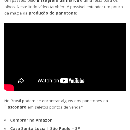
Um passeio pelo
Instagram da marca
é uma festa para os
olhos. Neste lindo vídeo também é possível entender um pouco
da magia da
produção do panetone
:
No Brasil podem-se encontrar alguns dos panetones da
Fiasconaro
em seletos pontos de venda*:
Comprar na Amazon
Casa Santa Luzia | São Paulo – SP