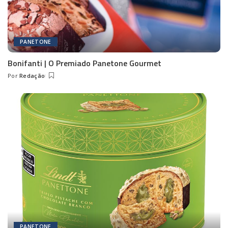
PANETONE
Bonifanti | O Premiado Panetone Gourmet
Por
Redação
Posted
by
PANETONE