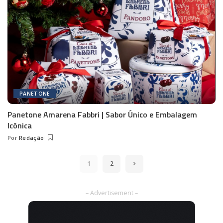
PANETONE
Panetone Amarena Fabbri | Sabor Único e Embalagem
Icônica
Por
Redação
Posted
by
1
2
– Advertisement –