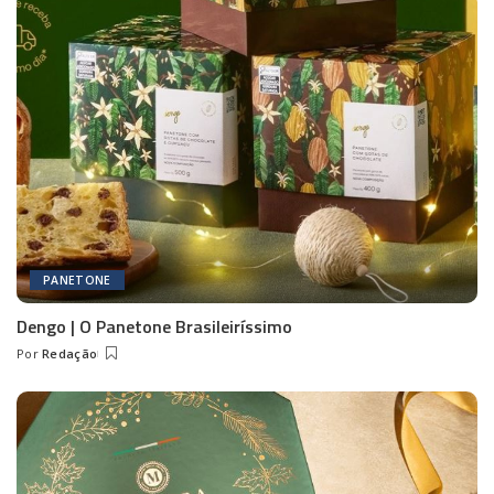
PANETONE
Dengo | O Panetone Brasileiríssimo
Por
Redação
Posted
by