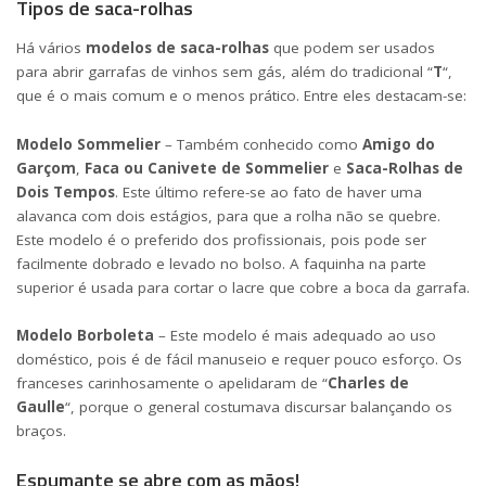
Tipos de saca-rolhas
Há vários
modelos de saca-rolhas
que podem ser usados
para abrir garrafas de vinhos sem gás, além do tradicional “
T
“,
que é o mais comum e o menos prático. Entre eles destacam-se:
Modelo Sommelier
– Também conhecido como
Amigo do
Garçom
,
Faca ou Canivete de Sommelier
e
Saca-Rolhas de
Dois Tempos
. Este último refere-se ao fato de haver uma
alavanca com dois estágios, para que a rolha não se quebre.
Este modelo é o preferido dos profissionais, pois pode ser
facilmente dobrado e levado no bolso. A faquinha na parte
superior é usada para cortar o lacre que cobre a boca da garrafa.
Modelo Borboleta
– Este modelo é mais adequado ao uso
doméstico, pois é de fácil manuseio e requer pouco esforço.
Os
franceses carinhosamente o apelidaram de “
Charles de
Gaulle
“, porque o general costumava discursar balan
ç
ando os
braços.
Espumante se abre com as mãos!