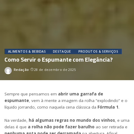
ALIMENTOS & BEBIDAS
DESTAQUE
PRODUTOS & SERVIÇOS
Como Servir o Espumante com Elegância?
Redação
28 de dezembro de 2025
Posted
by
Sempre que pensamos em
abrir uma garrafa de
espumante
, vem à mente a imagem da rolha “explodindo” e o
líquido jorrando, como naquela cena clássica
da
Fórmula 1
.
Na verdade,
há algumas regras no mundo dos vinhos
, e uma
delas é que
a rolha não pode fazer barulho
ao ser retirada e
nenhuma gota pode ser derramada
na abertura. Afinal,