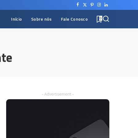
Início
Sobre nós
Fale Conosco
0
nte
– Advertisement –