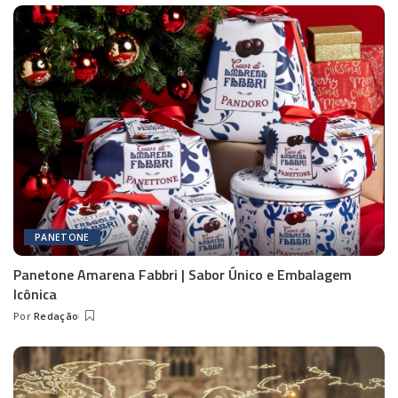
PANETONE
Panetone Amarena Fabbri | Sabor Único e Embalagem
Icônica
Por
Redação
Posted
by