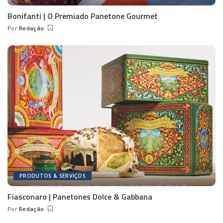
Bonifanti | O Premiado Panetone Gourmet
Por
Redação
Posted
by
PRODUTOS & SERVIÇOS
Fiasconaro | Panetones Dolce & Gabbana
Por
Redação
Posted
by