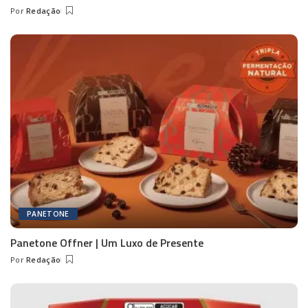
Por
Redação
Posted
by
PANETONE
Panetone Offner | Um Luxo de Presente
Por
Redação
Posted
by